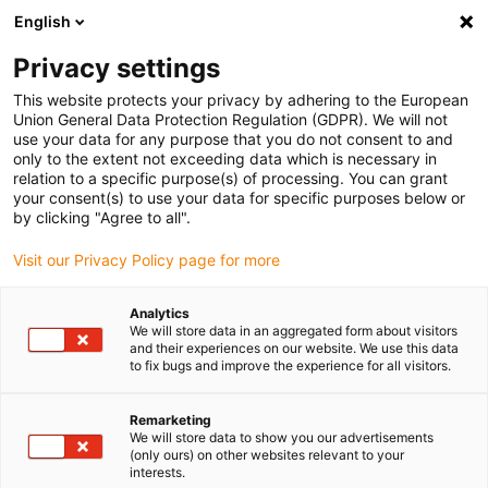
English
Vänligen välj din leveransplats
Privacy settings
Valet av land/region-sida kan påverka olika faktorer som pris
This website protects your privacy by adhering to the European
Union General Data Protection Regulation (GDPR). We will not
Visa alla platser
use your data for any purpose that you do not consent to and
only to the extent not exceeding data which is necessary in
relation to a specific purpose(s) of processing. You can grant
Gå till www.igus.com
your consent(s) to use your data for specific purposes below or
by clicking "Agree to all".
Visit our Privacy Policy page for more
(0)
Analytics
We will store data in an aggregated form about visitors
Hemsidan igus Sverige
Bygelvariant
2600/2700/2650
and their experiences on our website. We use this data
to fix bugs and improve the experience for all visitors.
För stora slangar - mer
Remarketing
We will store data to show you our advertisements
(only ours) on other websites relevant to your
variabilitet
interests.