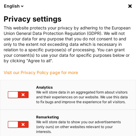
English
Vänligen välj din leveransplats
Privacy settings
Valet av land/region-sida kan påverka olika faktorer som pris
This website protects your privacy by adhering to the European
Union General Data Protection Regulation (GDPR). We will not
Visa alla platser
use your data for any purpose that you do not consent to and
only to the extent not exceeding data which is necessary in
relation to a specific purpose(s) of processing. You can grant
Gå till www.igus.com
your consent(s) to use your data for specific purposes below or
by clicking "Agree to all".
Visit our Privacy Policy page for more
(0)
Analytics
We will store data in an aggregated form about visitors
Hemsidan igus Sverige
Applikationsexempel
and their experiences on our website. We use this data
to fix bugs and improve the experience for all visitors.
Energikedja för stacker
Remarketing
We will store data to show you our advertisements
(only ours) on other websites relevant to your
interests.