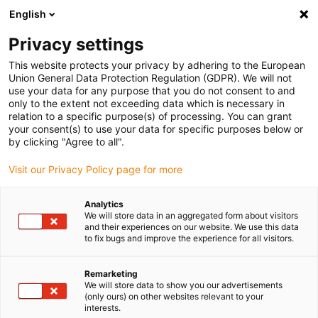
English
Vänligen välj din leveransplats
Privacy settings
Valet av land/region-sida kan påverka olika faktorer som pris
This website protects your privacy by adhering to the European
Union General Data Protection Regulation (GDPR). We will not
Visa alla platser
use your data for any purpose that you do not consent to and
only to the extent not exceeding data which is necessary in
relation to a specific purpose(s) of processing. You can grant
Gå till www.igus.com
your consent(s) to use your data for specific purposes below or
by clicking "Agree to all".
Visit our Privacy Policy page for more
(0)
Analytics
We will store data in an aggregated form about visitors
Hemsidan igus Sverige
Wiki
Jämförelse av lagertyper
and their experiences on our website. We use this data
to fix bugs and improve the experience for all visitors.
Jämförelse av olika
Remarketing
We will store data to show you our advertisements
(only ours) on other websites relevant to your
lagertyper
interests.