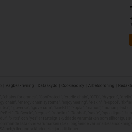
F
H
f
p
|
Vägbeskrivning
|
Dataskydd
|
Cookiepolicy
|
Arbetsordning
|
Redakt
"chains for cranes", "ConProtect", "cradle-chain", "CTD", "drygear", "drylin", 
chain", "energy chain systems", "enjoyneering", "e-skin", "e-spool", "fixflex", "f
utex", "iguverse", "iguversum", "kineKIT", "kopla", "manus", "motion plastics"
eBeL", "ReCyycle", "reguse", "robolink", "Rohbot", "savfe", "speedigus", "sup
xirodur", "xiros" och "yes" är rättsligt skyddade varumärken som tillhör ig
uttömmande lista över varumärken (t.ex. pågående varumärkesansökningar 
A och/eller andra länder eller jurisdiktioner.