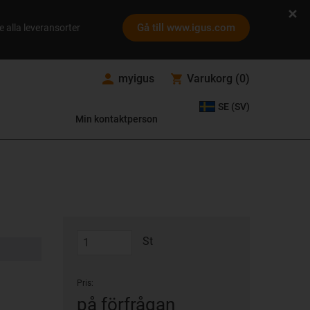
Gå till www.igus.com
e alla leveransorter
myigus
Varukorg
(
0
)
SE (SV)
Min kontaktperson
St
Pris:
på förfrågan