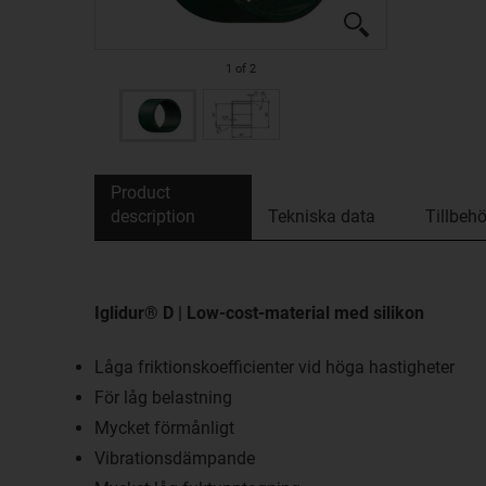
1
of
2
Product
description
Tekniska data
Tillbehö
Iglidur® D | Low-cost-material med silikon
Låga friktionskoefficienter vid höga hastigheter
För låg belastning
Mycket förmånligt
Vibrationsdämpande