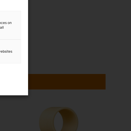
vermåttet
la eller
ences on
all
websites