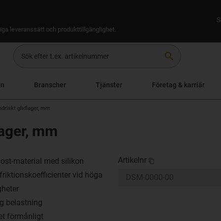
S
iga leveranssätt och produkttillgänglighet.
search
on
Branscher
Tjänster
Företag & karriär
indriskt glidlager, mm
dlager, mm
Artikelnr
ost-material med silikon
friktionskoefficienter vid höga
gheter
åg belastning
t förmånligt