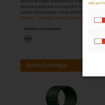
iglidur® glidlager är presshylsor. Innerdiametern m
Visit our P
före inpressning kan vara upp till 2 % av innerdiam
radiella förskjutningar i huset undviks därmed på ett
iglidur® - montering, limning, spånavskiljande bea
Certifikat och standarder
Andra lösningar