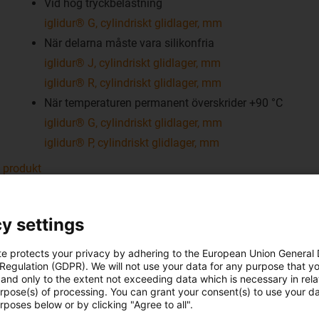
Vid hög tryckbelastning
iglidur® G, cylindriskt glidlager, mm
När delarna måste vara silikonfria
iglidur® J, cylindriskt glidlager, mm
iglidur® R, cylindriskt glidlager, mm
När temperaturen permanent överskrider +90 °C
iglidur® G, cylindriskt glidlager, mm
iglidur® P, cylindriskt glidlager, mm
t produkt
lidlager är beroende av materialen och väggtjockleken. Vad gälle
y settings
ngen avgörande. Glidlager med låg fuktupptagning kan installe
tjockare lagret är, desto större måste även lagerspelet vara.
te protects your privacy by adhering to the European Union General
 Regulation (GDPR). We will not use your data for any purpose that y
and only to the extent not exceeding data which is necessary in relat
urpose(s) of processing. You can grant your consent(s) to use your da
rposes below or by clicking "Agree to all".