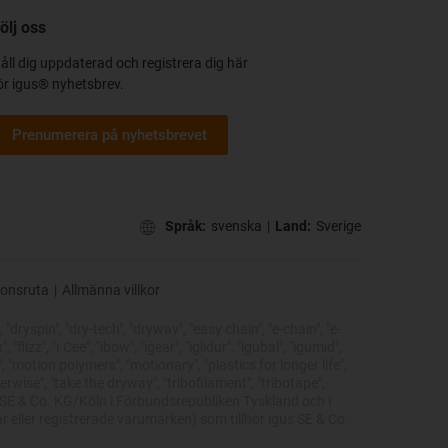
ölj oss
åll dig uppdaterad och registrera dig här
ör igus® nyhetsbrev.
Prenumerera på nyhetsbrevet
Språk:
svenska
|
Land:
Sverige
ionsruta
|
Allmänna villkor
"dryspin", "dry-tech", "dryway", "easy chain", "e-chain", "e-
lizz", "i.Cee", "ibow", "igear", "iglidur", "igubal", "igumid",
, "motion polymers", "motionary", "plastics for longer life",
erwise", "take the dryway", "tribofilament", "tribotape",
us® SE & Co. KG/Köln i Förbundsrepubliken Tyskland och i
eller registrerade varumärken) som tillhör igus SE & Co.