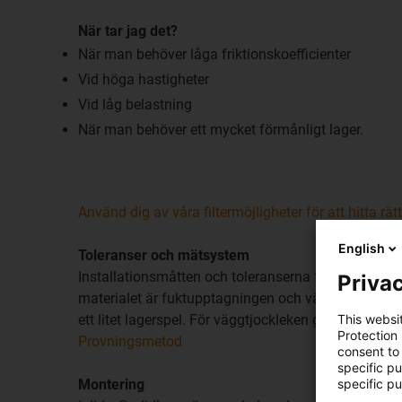
När tar jag det?
När man behöver låga friktionskoefficienter
Vid höga hastigheter
Vid låg belastning
När man behöver ett mycket förmånligt lager.
Använd dig av våra filtermöjligheter för att hitta rät
English
Toleranser och mätsystem
Installationsmåtten och toleranserna för iglidur® g
Privac
materialet är fuktupptagningen och värmeutvidgni
ett litet lagerspel. För väggtjockleken gäller att ju 
This websi
Protection
Provningsmetod
consent to 
specific p
Montering
specific pu