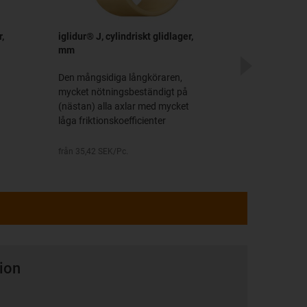
r,
iglidur® J, cylindriskt glidlager,
iglidur® P, cy
mm
mm
Den mångsidiga långköraren,
Den prisvärda
mycket nötningsbeständigt på
utomhus - sväl
(nästan) alla axlar med mycket
omgivande luf
låga friktionskoefficienter
från 36,92 SEK/
från 35,42 SEK/Pc.
tion