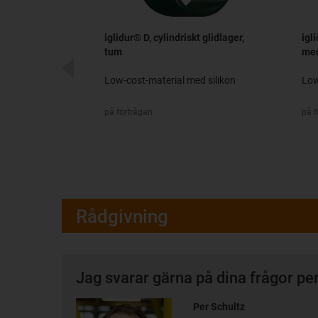
t glidlager
iglidur® D, cylindriskt glidlager,
igl
tum
med
d silikon
Low-cost-material med silikon
Low
på förfrågan
på f
Rådgivning
Jag svarar gärna på dina frågor pe
Per Schultz