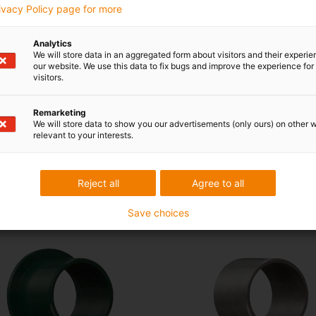
ed motsvarande tolerans antas först efter inpressning i hålet. Ö
rivacy Policy page for more
etern. Därmed garanteras en säker presspassning av lagren. Axiel
 säkert sätt.
Analytics
rbetning
We will store data in an aggregated form about visitors and their experi
our website. We use this data to fix bugs and improve the experience for 
visitors.
Remarketing
We will store data to show you our advertisements (only ours) on other 
relevant to your interests.
Reject all
Agree to all
Save choices