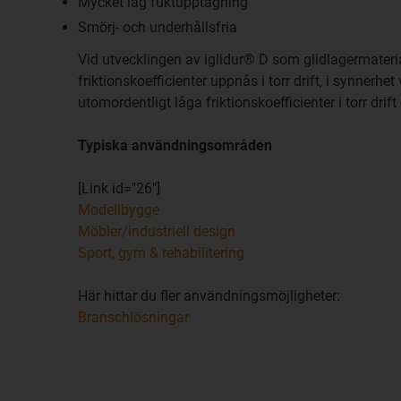
Mycket låg fuktupptagning
Smörj- och underhållsfria
Vid utvecklingen av iglidur® D som glidlagermateria
friktionskoefficienter uppnås i torr drift, i synnerh
utomordentligt låga friktionskoefficienter i torr drift 
Typiska användningsområden
[Link id="26"]
Modellbygge
Möbler/industriell design
Sport, gym & rehabilitering
Här hittar du fler användningsmöjligheter:
Branschlösningar