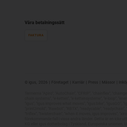
Våra betalningssätt
FAKTURA
© igus,
2026
|
Företaget
|
Karriär
|
Press
|
Mässor
|
Inkö
Termerna "Apiro", "AutoChain", "CFRIP", "chainflex", "chainge", 
chain systems", "e-ketten", "e-kettensysteme", "e-loop", "energy 
"igus", "igus improves what moves", "igus:bike", "igusGO", "ig
"print2mold", "Rawbot", "RBTX", "readycable", "readychain", "R
"triflex", "twisterchain", "when it moves, igus improves", "
förekommande fall i vissa andra länder. Detta är en icke 
KG eller igus dotterbolag i Tyskland, Europeiska unionen, US