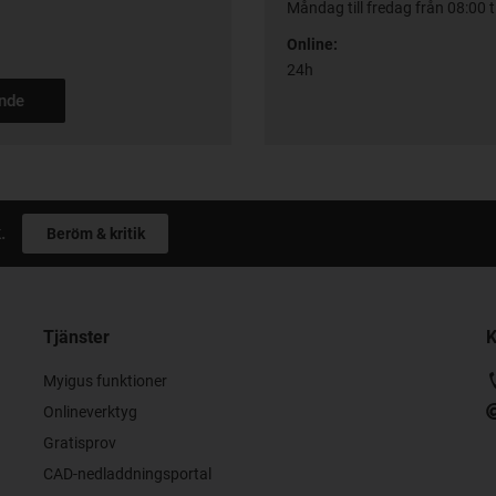
Måndag till fredag från 08:00 ti
Online:
24h
ande
.
Beröm & kritik
Tjänster
K
Myigus funktioner
Onlineverktyg
Gratisprov
CAD-nedladdningsportal