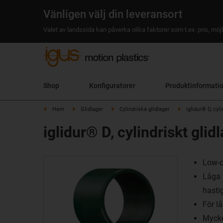
Vänligen välj din leveransort
Valet av landssida kan påverka olika faktorer som t.ex. pris, möjl
Shop
Konfiguratorer
Produktinformati
Hem
Glidlager
Cylindriska glidlager
iglidur® D, cyl
iglidur® D, cylindriskt gli
Low-c
Låga 
hasti
För l
Mycke