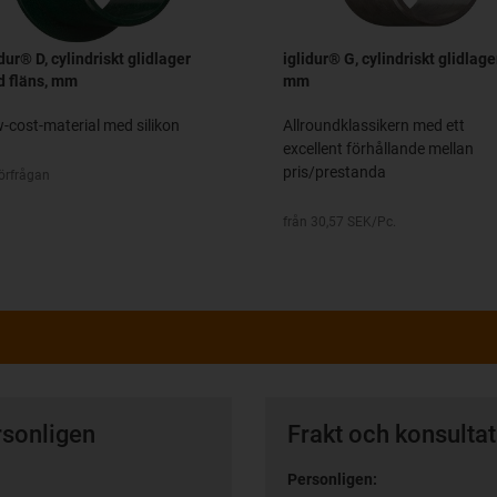
idur® D, cylindriskt glidlager
iglidur® G, cylindriskt glidlage
 fläns, mm
mm
-cost-material med silikon
Allroundklassikern med ett
excellent förhållande mellan
pris/prestanda
örfrågan
från 30,57 SEK/Pc.
rsonligen
Frakt och konsulta
Personligen: