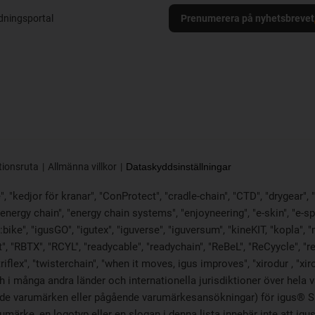
ningsportal
Prenumerera på nyhetsbrevet
tionsruta
Allmänna villkor
Dataskyddsinställningar
 "kedjor för kranar", "ConProtect", "cradle-chain", "CTD", "drygear", "dr
rgy chain", "energy chain systems", "enjoyneering", "e-skin", "e-spool", "
:bike", "igusGO", "igutex", "iguverse", "iguversum", "kineKIT, "kopla"
", "RBTX", "RCYL", "readycable", "readychain", "ReBeL", "ReCyycle", "re
"triflex", "twisterchain", "when it moves, igus improves", "xirodur , "
 i många andra länder och internationella jurisdiktioner över hela 
rerade varumärken eller pågående varumärkesansökningar) för igus® S
märke, en logotyp eller en slogan i denna lista innebär inte att igu