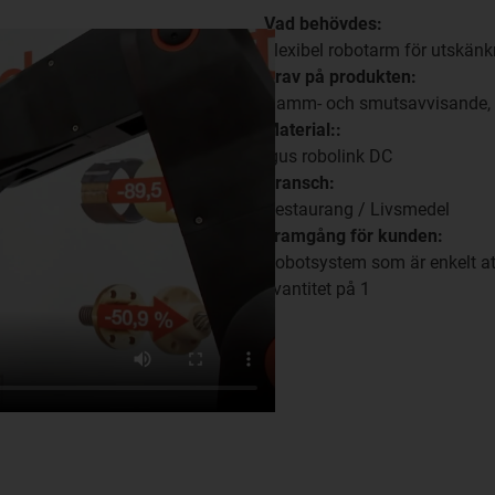
Vad behövdes:
Flexibel robotarm för utskänk
Krav på produkten:
Damm- och smutsavvisande, l
Material::
igus robolink DC
Bransch:
Restaurang / Livsmedel
Framgång för kunden:
Robotsystem som är enkelt at
kvantitet på 1