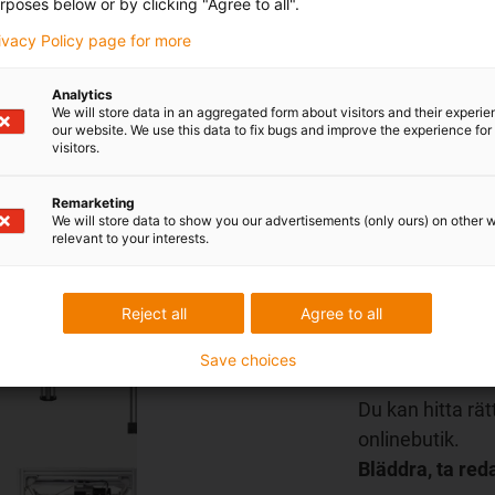
rposes below or by clicking "Agree to all".
Till konfigurat
rivacy Policy page for more
Analytics
We will store data in an aggregated form about visitors and their experi
our website. We use this data to fix bugs and improve the experience for 
visitors.
Remarketing
We will store data to show you our advertisements (only ours) on other 
relevant to your interests.
Reject all
Agree to all
Low-cost
Save choices
Kostnadseffekti
Du kan hitta rätt
onlinebutik.
Bläddra, ta red