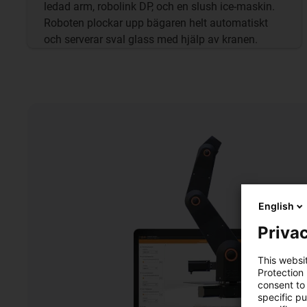
ledad arm, robolink DP, och en slush ice-maskin.
Roboten plockar upp bägaren helt automatiskt
och serverar sval glass med hjälp av kranen.
English
Privac
This websi
Protection
consent to 
specific p