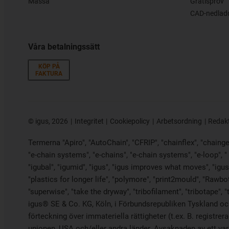
Mässa
Gratisprov
CAD-nedladd
Våra betalningssätt
KÖP PÅ
FAKTURA
©
igus, 2026
Integritet
Cookiepolicy
Arbetsordning
Redak
Termerna "Apiro", "AutoChain", "CFRIP", "chainflex", "chainge",
"e-chain systems", "e-chains", "e-chain systems", "e-loop", " ene
"igubal", "igumid", "igus", "igus improves what moves", "igus
"plastics for longer life", "polymore", "print2mould", "Rawbot
"superwise", "take the dryway", "tribofilament", "tribotape", 
igus® SE & Co. KG, Köln, i Förbundsrepubliken Tyskland och
förteckning över immateriella rättigheter (t.ex. B. regist
unionen, USA och/eller andra länder. Avsaknaden av ett varu