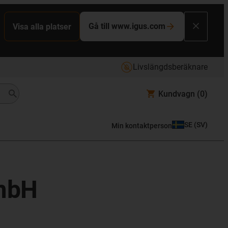
Gå till www.igus.com
Visa alla platser
Livslängdsberäknare
Kundvagn
(0)
SE
(
SV
)
Min kontaktperson
GmbH