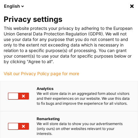
English
Vänligen välj din leveransplats
Privacy settings
Valet av land/region-sida kan påverka olika faktorer som pris
This website protects your privacy by adhering to the European
Union General Data Protection Regulation (GDPR). We will not
Visa alla platser
use your data for any purpose that you do not consent to and
only to the extent not exceeding data which is necessary in
Gå till www.igus.com
relation to a specific purpose(s) of processing. You can grant
your consent(s) to use your data for specific purposes below or
by clicking "Agree to all".
(0)
Visit our Privacy Policy page for more
Hemsidan igus Sverige
Användningsområden
Analytics
We will store data in an aggregated form about visitors
Packningsrobot
and their experiences on our website. We use this data
to fix bugs and improve the experience for all visitors.
Remarketing
We will store data to show you our advertisements
(only ours) on other websites relevant to your
interests.