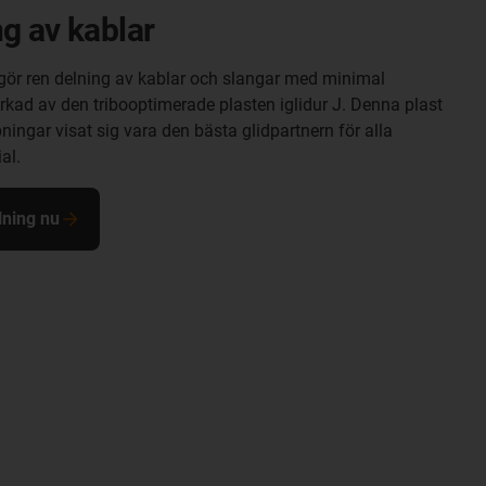
g av kablar
ggör ren delning av kablar och slangar med minimal
erkad av den tribooptimerade plasten iglidur J. Denna plast
ningar visat sig vara den bästa glidpartnern för alla
al.
lning nu