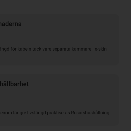
naderna
längd för kabeln tack vare separata kammare i e-skin
hållbarhet
genom längre livslängd praktiseras Resurshushållning