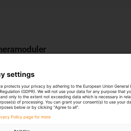
ameramoduler
dustrin (dator, kommunikation
tande dispenser för
y settings
m E3 och E6, som redan är
ssystem. Nuförtiden kräver
te protects your privacy by adhering to the European Union General
r teoretiskt sett en ännu
 Regulation (GDPR). We will not use your data for any purpose that y
and only to the extent not exceeding data which is necessary in relat
ör mobiltelefoner.
urpose(s) of processing. You can grant your consent(s) to use your da
r i mobiltelefonkameror, för
rposes below or by clicking "Agree to all".
rges hela modulen och
rivacy Policy page for more
ning (YIELD) sjunker enormt.
rsätta energikedjan med andra