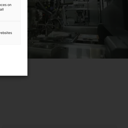
ences on
all
websites