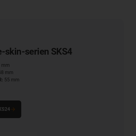
e-skin-serien SKS4
 mm
48 mm
R:
55 mm
SKS24