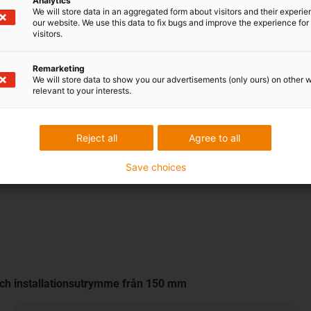
Analytics
We will store data in an aggregated form about visitors and their experi
arna med denna lösning blev
our website. We use this data to fix bugs and improve the experience for 
arna inte öppnas för att
visitors.
larna sönder mycket snabbt
ex månader uppstod de första
Remarketing
We will store data to show you our advertisements (only ours) on other 
till att systemet stannade.
relevant to your interests.
erna hos Mingseal. Det unika
tt övre och ett undre skal,
boende styvhet, kompakthet
Reject all
Agree to all
ISO-klass 1. Den kompakta e-
 framtiden.
Save choices
 och installationsutrymme från 150 mm