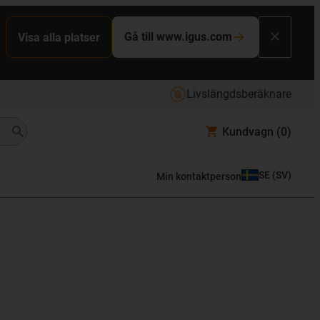
Gå till www.igus.com
Visa alla platser
Livslängdsberäknare
Kundvagn
(0)
SE
(
SV
)
Min kontaktperson