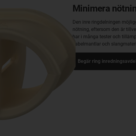
Minimera nötnin
Den inre ringdelningen möjli
nötning, eftersom den är tillv
har i många tester och tillämp
kabelmantlar och slangmateri
Begär ring inredningsavde