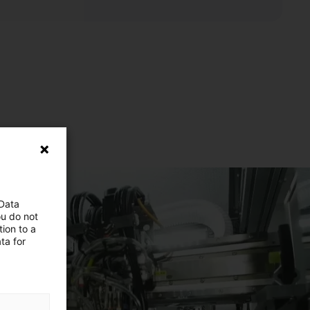
 Data
ou do not
ion to a
ta for