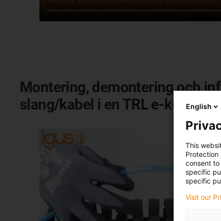
Montering, demontering och in
slang/kabel i en TRL e-kedja
English
Privac
This websi
Protection
consent to 
specific p
specific pu
Visit our P