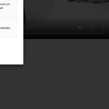
ences on
all
websites