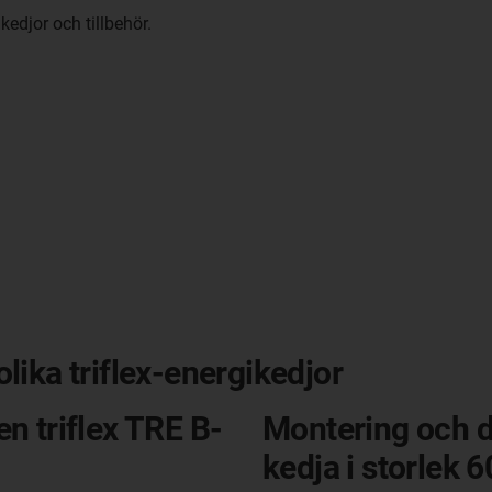
edjor och tillbehör.
ika triflex-energikedjor
n triflex TRE B-
Montering och d
kedja i storlek 6