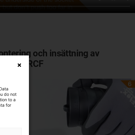
ntering och insättning av
triflex TRCF
 Data
ou do not
ion to a
ta for