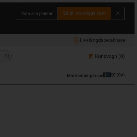
Gå till www.igus.com
Visa alla platser
Livslängdsberäknare
Kundvagn
(0)
SE
(
SV
)
Min kontaktperson