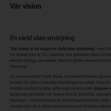
Vår vision
En värld utan smörjning
"
Vår vision är att skapa en värld utan smörjning
- med hål
för rörelse som är CO₂-neutrala, inte genererar något avfa
enklast möjliga samarbete: tekniskt bättre, ekonomiskt fö
förnuftigt."
Så sammanfattar Frank Blase, styrelseordförande, igus vis
kunder, för vilka vi ständigt förverkligar nya idéer. Varje å
motion plastics nyheter, alltid med samma mål:
improve 
långlivade produkter för rörelse som är smörjfria, reducera
lösningar. I verktygsmaskiner, renrumsapplikationer, bilar
mycket mer vill vi sänka kostnaderna och förbättra teknik