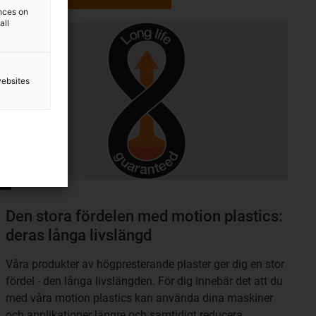
ences on
all
websites
Den stora fördelen med motion plastics:
deras långa livslängd
Våra produkter av högpresterande plaster ger dig en stor
fördel - den långa livslängden. För dig innebär det att du
med våra motion plastics kan använda dina maskiner
och applikationer längre och samtidigt reducera