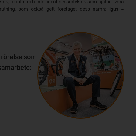
knik, robotar och intelligent sensorteknik som hjälper våra
sprutning, som också gett företaget dess namn:
igus
=
r rörelse som
 samarbete: