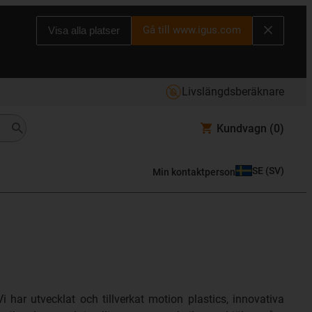
Gå till www.igus.com
Visa alla platser
Livslängdsberäknare
Kundvagn
(0)
SE
(
SV
)
Min kontaktperson
i har utvecklat och tillverkat motion plastics, innovativa