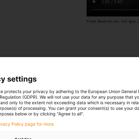
Frank Blase om sin - och igus -
y settings
te protects your privacy by adhering to the European Union General
 Regulation (GDPR). We will not use your data for any purpose that y
and only to the extent not exceeding data which is necessary in relat
urpose(s) of processing. You can grant your consent(s) to use your da
rposes below or by clicking "Agree to all".
rivacy Policy page for more
Till applikationsexemplen