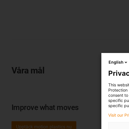
English
Våra mål
Privac
This websi
Protection
consent to 
specific p
specific pu
Improve what moves
Visit our P
Upptäck motion plastics nu