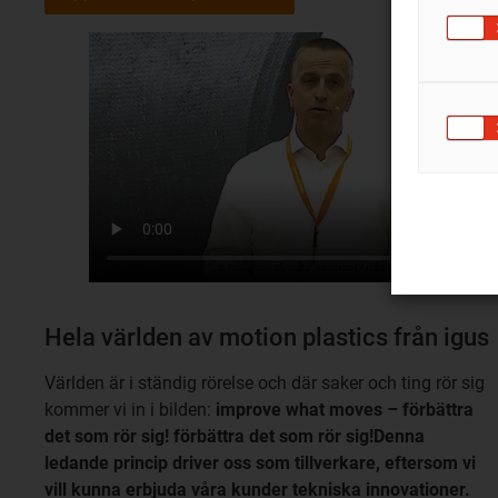
Hela världen av motion plastics från igus
Världen är i ständig rörelse och där saker och ting rör sig
kommer vi in i bilden:
improve what moves – förbättra
det som rör sig! förbättra det som rör sig!Denna
ledande princip driver oss som tillverkare, eftersom vi
vill kunna erbjuda våra kunder tekniska innovationer.