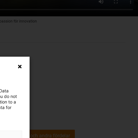
 passion för innovation
 Data
ou do not
ion to a
ta for
Livslängd och andra fördelar