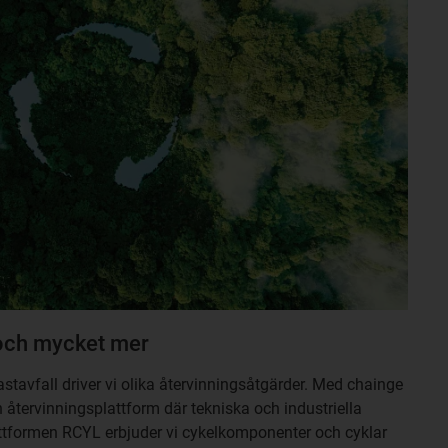
 och mycket mer
astavfall driver vi olika återvinningsåtgärder. Med chainge
n återvinningsplattform där tekniska och industriella
attformen RCYL erbjuder vi cykelkomponenter och cyklar