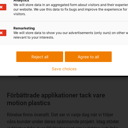
Analytics
We will store data in an aggregated form about visitors and their experi
our website. We use this data to fix bugs and improve the experience for 
visitors.
Remarketing
We will store data to show you our advertisements (only ours) on other 
relevant to your interests.
Reject all
Agree to all
Save choices
Förbättrade applikationer tack vare
motion plastics
Rörelse finns överallt. Det ser vi varje dag när vi följer
våra kunder under deras spännande projekt. Idag stöder