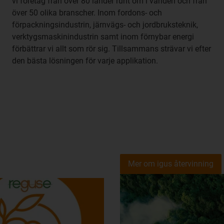
vi företag från över 80 länder runt om i världen och från
över 50 olika branscher. Inom fordons- och
förpackningsindustrin, järnvägs- och jordbruksteknik,
verktygsmaskinindustrin samt inom förnybar energi
förbättrar vi allt som rör sig. Tillsammans strävar vi efter
den bästa lösningen för varje applikation.
Mer om igus återvinning