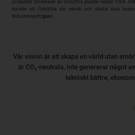
produkter tillverkade av smörjfria plaster sedan 1964. Det
kunder att förbättra sin teknik och sänka sina kost
I
ndustriespritz
gus
s.
Vår vision är att skapa en värld utan smör
är CO₂-neutrala, inte genererar något a
tekniskt bättre, ekonomi