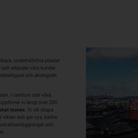
lbara, underhållsfria plaster
ll och erbjuder våra kunder
rdelaktigare och ekologiskt
ion. I centrum står våra
r uppfinner vi långt över 200
what moves.
Vi vill skapa
r vikten och ger nya, bättre
, solcellsanläggningar och
en.