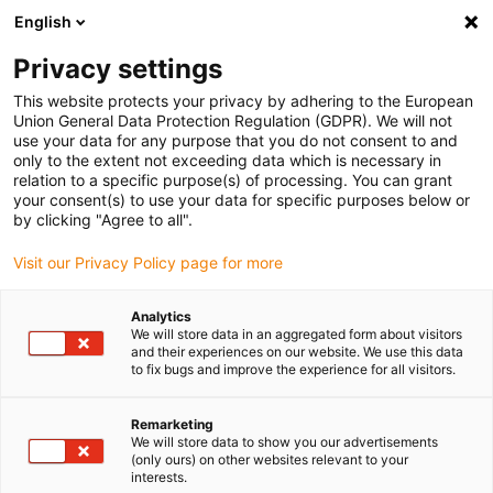
English
Vänligen välj din leveransplats
Privacy settings
Valet av land/region-sida kan påverka olika faktorer som pris
This website protects your privacy by adhering to the European
Union General Data Protection Regulation (GDPR). We will not
Visa alla platser
use your data for any purpose that you do not consent to and
only to the extent not exceeding data which is necessary in
relation to a specific purpose(s) of processing. You can grant
Gå till www.igus.com
your consent(s) to use your data for specific purposes below or
by clicking "Agree to all".
Visit our Privacy Policy page for more
(0)
Analytics
We will store data in an aggregated form about visitors
Hemsidan igus Sverige
Företag
and their experiences on our website. We use this data
to fix bugs and improve the experience for all visitors.
Om igus
Remarketing
We will store data to show you our advertisements
(only ours) on other websites relevant to your
interests.
igus är en tillverkare av komponenter tillverkade av