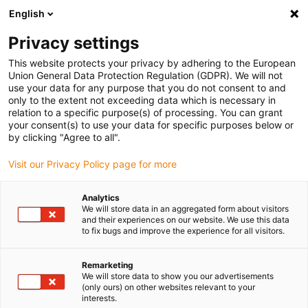
English
Vänligen välj din leveransplats
Privacy settings
Valet av land/region-sida kan påverka olika faktorer som pris
This website protects your privacy by adhering to the European
Union General Data Protection Regulation (GDPR). We will not
Visa alla platser
use your data for any purpose that you do not consent to and
only to the extent not exceeding data which is necessary in
relation to a specific purpose(s) of processing. You can grant
Gå till www.igus.com
your consent(s) to use your data for specific purposes below or
by clicking "Agree to all".
Visit our Privacy Policy page for more
(0)
Analytics
We will store data in an aggregated form about visitors
Hemsidan igus Sverige
Företag
and their experiences on our website. We use this data
to fix bugs and improve the experience for all visitors.
Om igus
Remarketing
We will store data to show you our advertisements
(only ours) on other websites relevant to your
interests.
igus är en tillverkare av komponenter tillverkade av