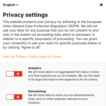
English
Vänligen välj din leveransplats
Privacy settings
Valet av land/region-sida kan påverka olika faktorer som pris
This website protects your privacy by adhering to the European
Union General Data Protection Regulation (GDPR). We will not
Visa alla platser
use your data for any purpose that you do not consent to and
only to the extent not exceeding data which is necessary in
relation to a specific purpose(s) of processing. You can grant
Gå till www.igus.com
your consent(s) to use your data for specific purposes below or
by clicking "Agree to all".
Visit our Privacy Policy page for more
(0)
Analytics
We will store data in an aggregated form about visitors
Hemsidan igus Sverige
Energikedjor
and their experiences on our website. We use this data
to fix bugs and improve the experience for all visitors.
Tredimensionella energikedjor
Remarketing
We will store data to show you our advertisements
(only ours) on other websites relevant to your
interests.