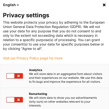
English
Vänligen välj din leveransplats
Privacy settings
Valet av land/region-sida kan påverka olika faktorer som pris
This website protects your privacy by adhering to the European
Union General Data Protection Regulation (GDPR). We will not
Visa alla platser
use your data for any purpose that you do not consent to and
only to the extent not exceeding data which is necessary in
relation to a specific purpose(s) of processing. You can grant
Gå till www.igus.com
your consent(s) to use your data for specific purposes below or
by clicking "Agree to all".
Visit our Privacy Policy page for more
(0)
Analytics
We will store data in an aggregated form about visitors
Hemsidan igus Sverige
Speciallösningar
Hygienic Design
and their experiences on our website. We use this data
to fix bugs and improve the experience for all visitors.
TH3 – första e-kedjan
Remarketing
We will store data to show you our advertisements
(only ours) on other websites relevant to your
med Hygienic Design
interests.