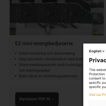
E2 mini-energikedjeserie
English
Enkel montering och demontering
Privac
Hög robusthet i kombination med tyst gång
Utrymmesbesparande: små invändiga höjder
This websi
och böjningsradier
Protection
Brett utbud av monteringsalternativ
consent to 
specific p
specific pu
Visit our P
Styrrännor PDF-fil