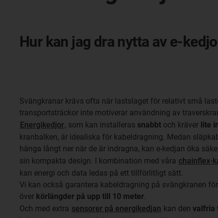
Hur kan jag dra nytta av e-kedj
Svängkranar krävs ofta när lastslaget för relativt små last
transportsträckor inte motiverar användning av traverskra
Energikedjor
, som kan installeras
snabbt
och kräver
lite 
kranbalken, är idealiska för kabeldragning. Medan släpka
hänga långt ner när de är indragna, kan e-kedjan öka säker
sin kompakta design. I kombination med våra
chainflex-k
kan energi och data ledas på ett tillförlitligt sätt.
Vi kan också garantera kabeldragning på svängkranen för
över
körlängder på upp till 10 meter
.
Och med extra
sensorer på energikedjan
kan den
valfria