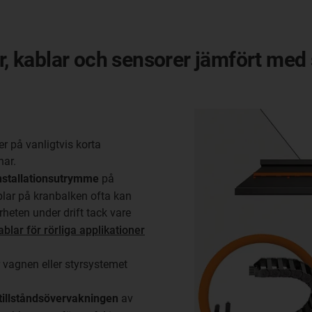
or, kablar och sensorer jämfört med
er på vanligtvis korta
nar.
installationsutrymme
på
blar på kranbalken ofta kan
heten under drift tack vare
ablar för rörliga applikationer
 vagnen eller styrsystemet
 tillståndsövervakningen
av