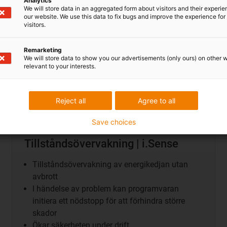
Analytics
We will store data in an aggregated form about visitors and their experi
our website. We use this data to fix bugs and improve the experience for 
visitors.
Remarketing
We will store data to show you our advertisements (only ours) on other 
relevant to your interests.
Reject all
Agree to all
Save choices
Tillståndsövervakning | i.Sense
Tillståndsövervakning av energikedjan utan
avbrott
I händelse av problem kan programvaran
initiera ett nödstopp för att förhindra större
skador
Ökar säkerheten under drift