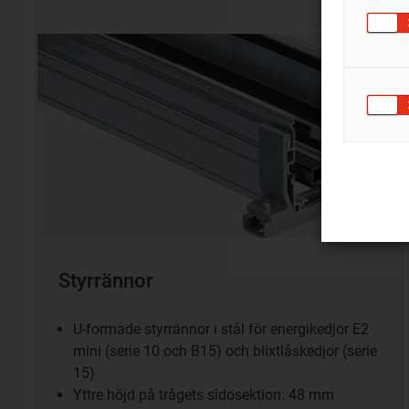
Styrrännor
U-formade styrrännor i stål för energikedjor E2
mini (serie 10 och B15) och blixtlåskedjor (serie
15)
Yttre höjd på trågets sidosektion: 48 mm