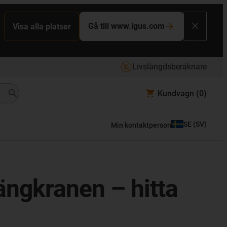
Gå till www.igus.com
Visa alla platser
Livslängdsberäknare
Kundvagn
(0)
SE
(
SV
)
Min kontaktperson
ängkranen – hitta