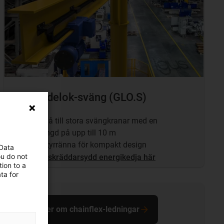
Ny guidelok-sväng (GLO.S)
För små till stora svängkranar med en
slaglängd på upp till 10 m
Utan styrränna för kompakt design
 Data
ou do not
Begär skräddarsydd energikedja här
ion to a
ta for
Läs mer om chainflex-ledningar