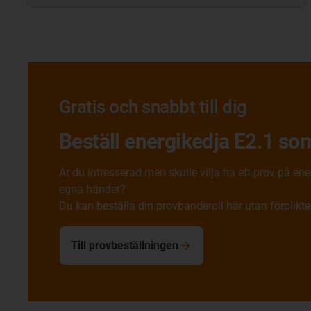
Gratis och snabbt till dig
Beställ energikedja E2.1 so
Är du intresserad men skulle vilja ha ett prov på en
egna händer?
Du kan beställa din provbanderoll här utan förplikte
Till provbeställningen