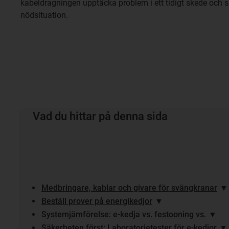
kabeldragningen upptäcka problem i ett tidigt skede och sn
nödsituation.
Vad du hittar på denna sida
Medbringare, kablar och givare för svängkranar
▼
Beställ prover på energikedjor
▼
Systemjämförelse: e-kedja vs. festooning vs.
▼
Säkerheten först: Laboratorietester för e-kedjor
▼