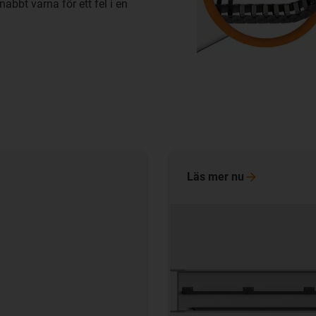
abbt varna för ett fel i en
Läs mer
nu