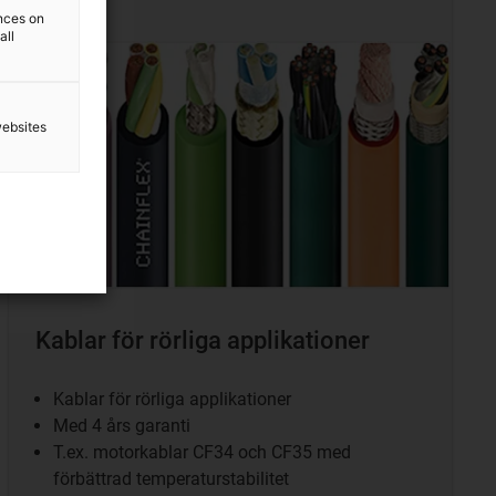
ences on
all
websites
Kablar för rörliga applikationer
Kablar för rörliga applikationer
Med 4 års garanti
T.ex. motorkablar CF34 och CF35 med
förbättrad temperaturstabilitet