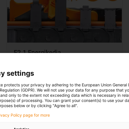
E2.1 Energikedja
Lång livslängd med särskilt tyst drift
Enkel påfyllning och montering
y settings
Över 850 varianter för alla
te protects your privacy by adhering to the European Union General
användningsområden
 Regulation (GDPR). We will not use your data for any purpose that y
Beställ ett gratis prov nu
and only to the extent not exceeding data which is necessary in relat
urpose(s) of processing. You can grant your consent(s) to use your da
rposes below or by clicking "Agree to all".
rivacy Policy page for more
Ta reda på mer om i.Sense