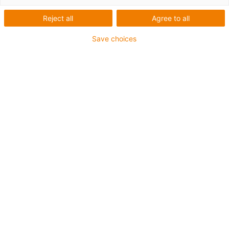
modulärt system
Reject all
Agree to all
Save choices
De många möjliga användningsområdena för drylin W-
profilskenstyrningar beror på det stora antalet olika
komponenter som kan kombineras med varandra. Vi
erbjuder över 50 olika profiler (storlekar/geometri/ytor),
många glidlager och linjärvagnar. drylin W-profilskenor
är lämpliga för användning i alla branscher, oavsett om
det gäller
livsmedelssektorn
, verktygsmaskiner, inredning