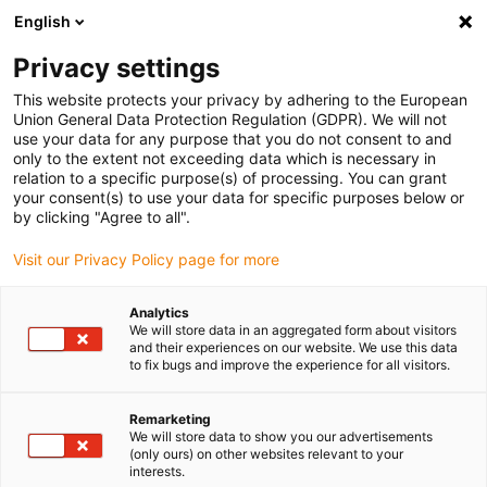
English
Vänligen välj din leveransplats
Privacy settings
Valet av land/region-sida kan påverka olika faktorer som pris
This website protects your privacy by adhering to the European
Union General Data Protection Regulation (GDPR). We will not
Visa alla platser
use your data for any purpose that you do not consent to and
only to the extent not exceeding data which is necessary in
Gå till www.igus.com
relation to a specific purpose(s) of processing. You can grant
your consent(s) to use your data for specific purposes below or
by clicking "Agree to all".
(0)
Visit our Privacy Policy page for more
Hemsidan igus Sverige
Linjärteknik
Profilguide drylin W
Analytics
We will store data in an aggregated form about visitors
and their experiences on our website. We use this data
to fix bugs and improve the experience for all visitors.
drylin W-profil styrskenor
Remarketing
We will store data to show you our advertisements
Installationsklart system eller
(only ours) on other websites relevant to your
interests.