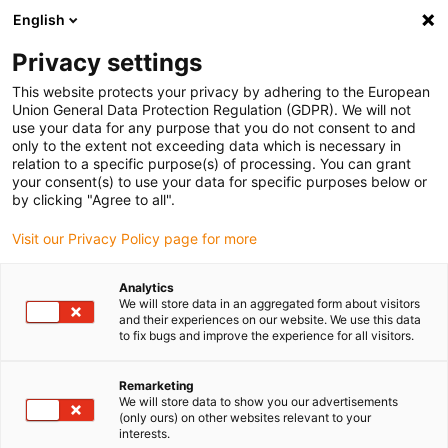
English
Vänligen välj din leveransplats
Privacy settings
Valet av land/region-sida kan påverka olika faktorer som pris
This website protects your privacy by adhering to the European
Union General Data Protection Regulation (GDPR). We will not
Visa alla platser
use your data for any purpose that you do not consent to and
only to the extent not exceeding data which is necessary in
relation to a specific purpose(s) of processing. You can grant
Gå till www.igus.com
your consent(s) to use your data for specific purposes below or
by clicking "Agree to all".
Visit our Privacy Policy page for more
(0)
Analytics
We will store data in an aggregated form about visitors
Hemsidan igus Sverige
Fordonsindustrin
and their experiences on our website. We use this data
to fix bugs and improve the experience for all visitors.
Komponenter för interiören
Remarketing
We will store data to show you our advertisements
Lager och kabelkedjor för
(only ours) on other websites relevant to your
interests.