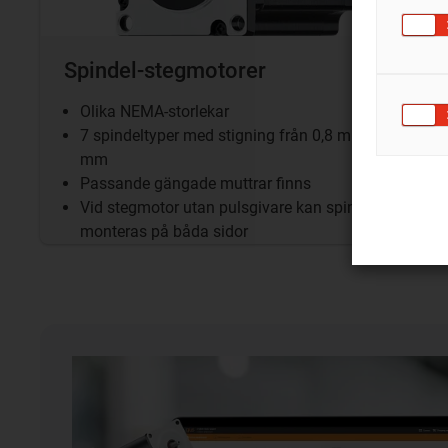
Spindel-stegmotorer
Olika NEMA-storlekar
7 spindeltyper med stigning från 0,8 mm - 50
mm
Passande gängade muttrar finns
Vid stegmotor utan pulsgivare kan spindeln
monteras på båda sidor