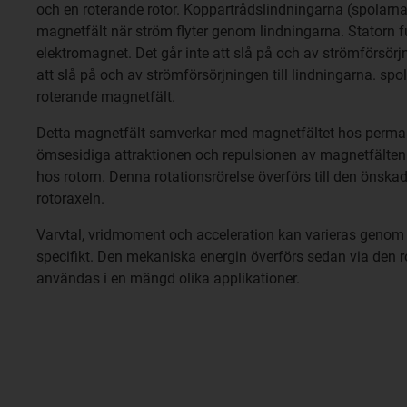
och en roterande rotor. Koppartrådslindningarna (spolarna)
magnetfält när ström flyter genom lindningarna. Statorn 
elektromagnet. Det går inte att slå på och av strömförsörjni
att slå på och av strömförsörjningen till lindningarna. spol
roterande magnetfält.
Detta magnetfält samverkar med magnetfältet hos perman
ömsesidiga attraktionen och repulsionen av magnetfälten le
hos rotorn. Denna rotationsrörelse överförs till den önska
rotoraxeln.
Varvtal, vridmoment och acceleration kan varieras genom
specifikt. Den mekaniska energin överförs sedan via den 
användas i en mängd olika applikationer.