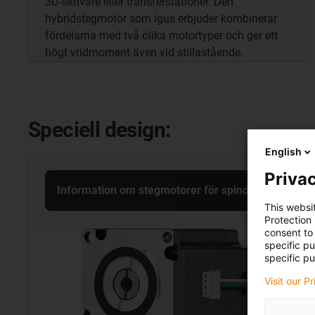
3D-skrivare eller transferstationer. Den
hybridstegmotor som igus erbjuder kombinerar
fördelarna med två olika motortyper och ger ett
högt vridmoment även vid stillastående.
Speciell design:
English
Privac
Information om stegmotorer för spindlar
This websi
Protection
consent to 
specific p
specific pu
Visit our P