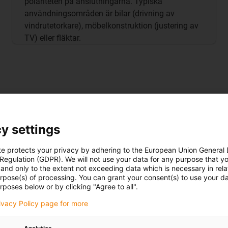
polariteten på anslutningarna. Typiska
användningsområden är bilar (drivning av
vindrutetorkare), möbelkonstruktion (justering av
TV) eller fläktar.
y settings
Till onlinebutiken för stegmotorer
te protects your privacy by adhering to the European Union General
 Regulation (GDPR). We will not use your data for any purpose that y
and only to the extent not exceeding data which is necessary in relat
urpose(s) of processing. You can grant your consent(s) to use your da
rposes below or by clicking "Agree to all".
rivacy Policy page for more