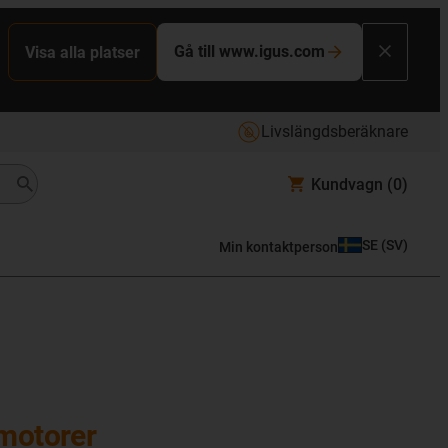
Gå till www.igus.com
Visa alla platser
Livslängdsberäknare
Kundvagn
(0)
SE
(
SV
)
Min kontaktperson
motorer