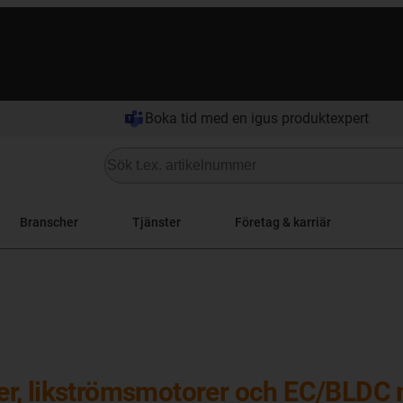
Boka tid med en igus produktexpert
Branscher
Tjänster
Företag & karriär
r, likströmsmotorer och EC/BLDC 