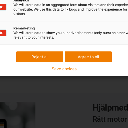
Analytics
We will store data in an aggregated form about visitors and their experi
our website. We use this data to fix bugs and improve the experience for 
visitors.
Stegmotor med IP68 vattenskydd
Remarketing
We will store data to show you our advertisements (only ours) on other 
Storlek: NEMA23/flänsmått 56 mm
relevant to your interests.
Skyddsklass motorkåpa: IP68 (10 m)
Hållmoment: 1,30 Nm
Reject all
Agree to all
Märkström: 4,20 A
Motoranslutning: uttagslåda
Save choices
Hjälpmede
Rätt motor