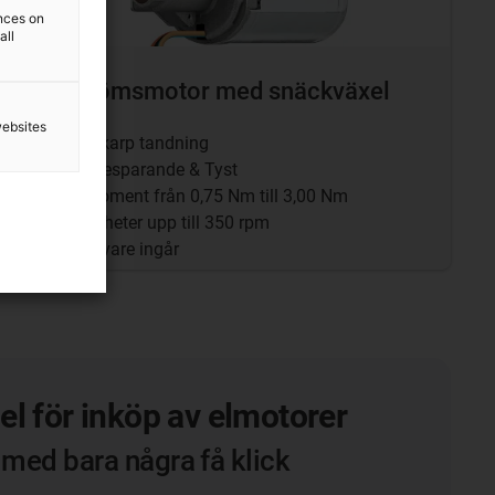
ences on
all
Likströmsmotor med snäckväxel
websites
Med skarp tandning
Platsbesparande & Tyst
Vridmoment från 0,75 Nm till 3,00 Nm
Hastigheter upp till 350 rpm
Pulsgivare ingår
l för inköp av elmotorer
 med bara några få klick