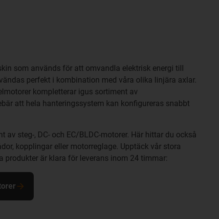
kin som används för att omvandla elektrisk energi till
ändas perfekt i kombination med våra olika linjära axlar.
lmotorer kompletterar igus sortiment av
ebär att hela hanteringssystem kan konfigureras snabbt
ent av steg-, DC- och EC/BLDC-motorer. Här hittar du också
ådor, kopplingar eller motorreglage. Upptäck vår stora
ga produkter är klara för leverans inom 24 timmar:
torer