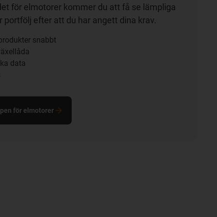
t för elmotorer kommer du att få se lämpliga
 portfölj efter att du har angett dina krav.
 produkter snabbt
äxellåda
ska data
s
lpen för elmotorer