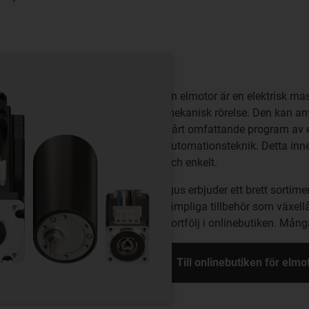
En elmotor är en elektrisk mas
mekanisk rörelse. Den kan anv
Vårt omfattande program av e
automationsteknik. Detta inn
och enkelt.
igus erbjuder ett brett sortim
lämpliga tillbehör som växell
portfölj i onlinebutiken. Mån
Till onlinebutiken för elmo