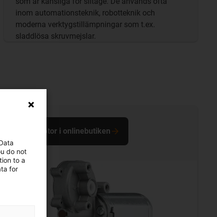
som är känsliga för slitage. De används ofta
inom automationsteknik, robotteknik och
moderna verktygstillämpningar som t.ex.
sladdlösa skruvmejslar.
DC-motor i onlinebutiken
 Data
ou do not
ion to a
ta for